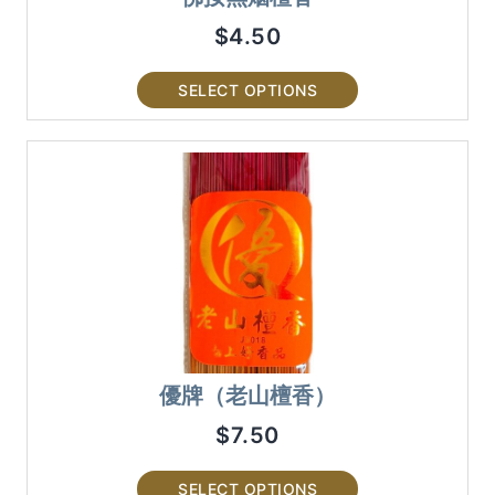
$
4.50
SELECT OPTIONS
優牌（老山檀香）
$
7.50
SELECT OPTIONS