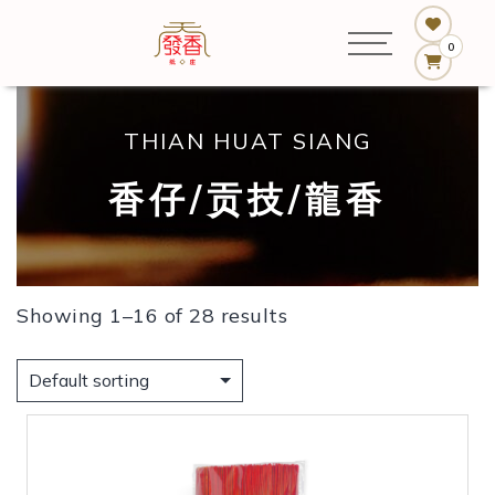
0
THIAN HUAT SIANG
香仔/贡技/龍香
Showing 1–16 of 28 results