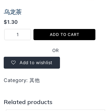
乌龙茶
$
1.30
乌
ADD TO CART
龙
茶
OR
quantity
Add to wishlist
Category:
其他
Related products