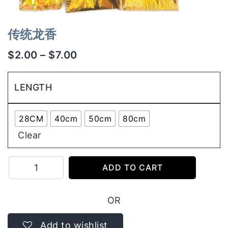
传统龙香
$
2.00
–
$
7.00
LENGTH
28CM
40cm
50cm
80cm
Clear
传
ADD TO CART
统
龙
OR
香
quantity
Add to wishlist