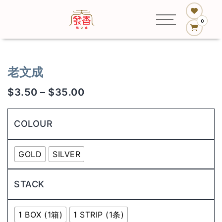
0
老文成
$
3.50
–
$
35.00
COLOUR
GOLD
SILVER
STACK
1 BOX (1箱)
1 STRIP (1条)