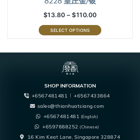
8228 皇庄金/银
$
13.80
–
$
110.00
SELECT OPTIONS
SHOP INFORMATION
+6567481481
+6567433864
sales@thianhuatsiang.com
+6567481481
(English)
+6597888252
(Chinese)
16 Kim Keat Lane, Singapore 328874