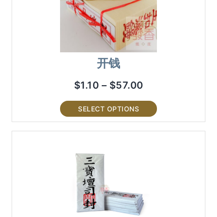
开钱
$
1.10
–
$
57.00
SELECT OPTIONS