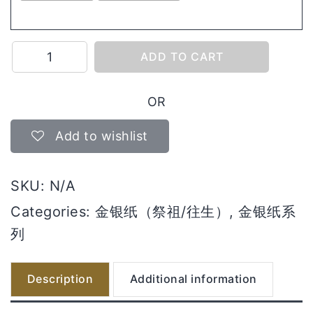
老
ADD TO CART
文
成
OR
quantity
Add to wishlist
SKU:
N/A
Categories:
金银纸（祭祖/往生）
,
金银纸系
列
Description
Additional information