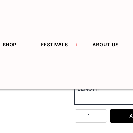
Open menu
Open menu
SHOP
FESTIVALS
ABOUT US
鐘标正庄贡檀香
$
9.00
LENGTH
鐘
A
标
正