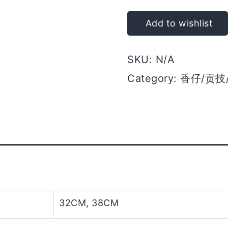
庄
贡
Add to wishlist
檀
香
SKU:
N/A
quantity
Category:
香仔/贡技
32CM, 38CM