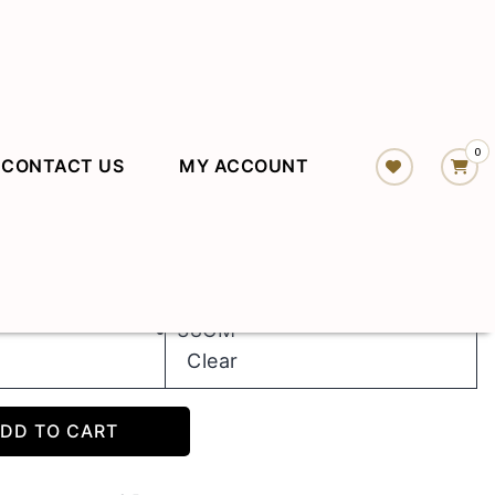
0
CONTACT US
MY ACCOUNT
32CM
38CM
Clear
DD TO CART