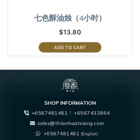
七色酥油烛（4小时）
$
13.80
ADD TO CART
SHOP INFORMATION
+6567481481
+6567433864
sales@thianhuatsiang.com
+6567481481
(English)