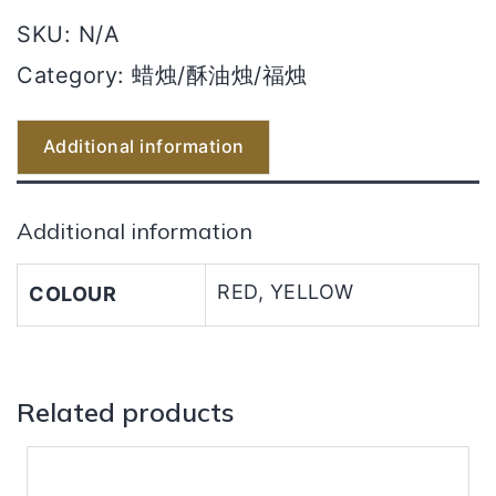
日）
SKU:
N/A
quantity
Category:
蜡烛/酥油烛/福烛
Additional information
Additional information
RED, YELLOW
COLOUR
Related products