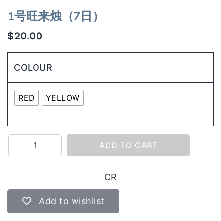
1号旺来烛（7日）
$
20.00
COLOUR
RED
YELLOW
1
ADD TO CART
号
旺
OR
来
烛
Add to wishlist
（7