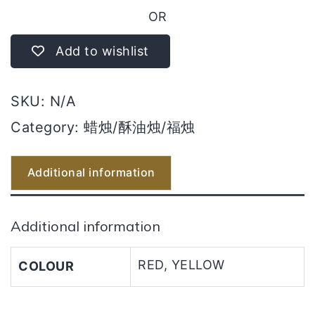
时
OR
100%
酥
Add to wishlist
油
烛
SKU:
N/A
（100
粒）
Category:
蜡烛/酥油烛/福烛
quantity
Additional information
Additional information
RED, YELLOW
COLOUR