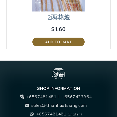
2两花烛
$
1.60
ADD TO CART
SHOP INFORMATION
+6567481481
+6567433864
sales@thianhuatsiang.com
+6567481481
(English)