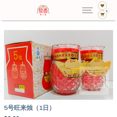
0
5号旺来烛（1日）