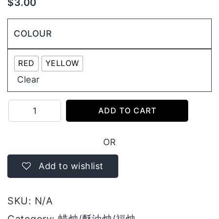
$
3.00
COLOUR
RED
YELLOW
Clear
5
ADD TO CART
号
旺
OR
来
烛
Add to wishlist
（1
日）
SKU:
N/A
quantity
Category:
蜡烛/酥油烛/福烛