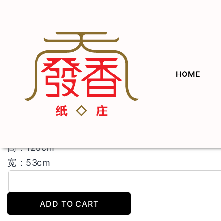
HOME
C座 天公座＋卷龙
$
75.00
高：
128cm
宽：53cm
C
座
ADD TO CART
天
公